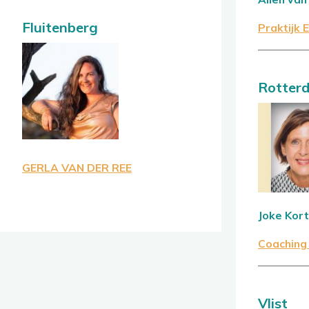
Fluitenberg
Praktijk 
————
Rotter
GERLA VAN DER REE
Joke Kor
Coaching 
————
Vlist