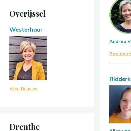
Overijssel
Westerhaar
Andrea V
Soelaas 
————
Ridderk
Alice Beuving
Drenthe
Alien van