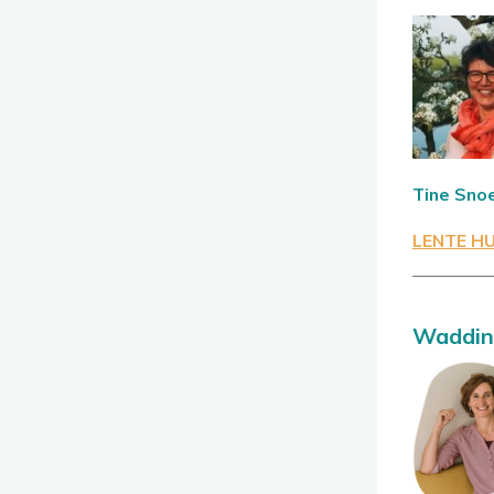
Tine Sno
LENTE H
————
Waddin