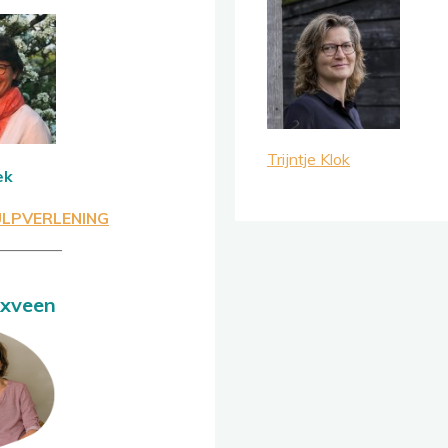
Trijntje Klok
ek
ULPVERLENING
————–
xveen