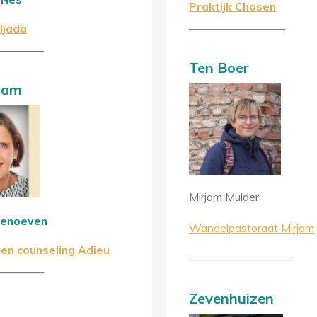
Praktijk Chosen
————————–
Eljada
————–
Ten Boer
dam
Mirjam Mulder
tenoeven
Wandelpastoraat Mirjam
en counseling Adieu
—————————
————–
Zevenhuizen