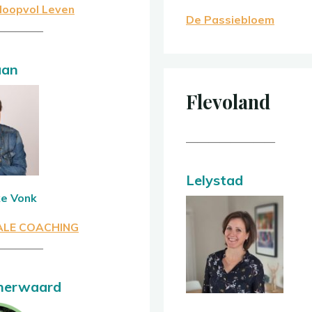
Hoopvol Leven
De Passiebloem
————–
aan
Flevoland
————————
Lelystad
e Vonk
LE COACHING
————–
nerwaard