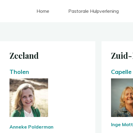
Ga
Home
Pastorale Hulpverlening
naar
de
inhoud
Zeeland
Zuid-
Tholen
Capelle
Inge Matt
Anneke Polderman