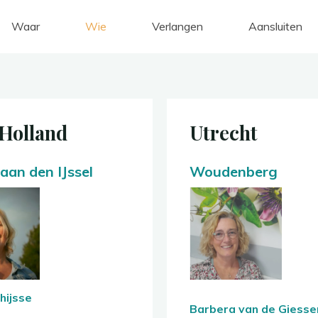
Waar
Wie
Verlangen
Aansluiten
W
i
e
Holland
Utrecht
 aan den IJssel
Woudenberg
hijsse
Barbera van de Giesse