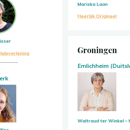
Mariska Laan
Heerlijk Origineel
isser
Groningen
Hulpverlening
————–
Emlichheim (Duitsl
erk
Waltraud ter Winkel –
 Nes