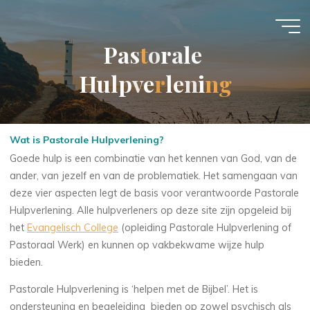
Ga
naar
de
P
a
s
t
t
o
r
a
l
e
inhoud
H
u
l
p
v
e
r
r
l
e
n
i
n
g
Wat is Pastorale Hulpverlening?
Goede hulp is een combinatie van het kennen van God, van de
ander, van jezelf en van de problematiek. Het samengaan van
deze vier aspecten legt de basis voor verantwoorde Pastorale
Hulpverlening. Alle hulpverleners op deze site zijn opgeleid bij
het
Evangelisch College
(opleiding Pastorale Hulpverlening of
Pastoraal Werk) en kunnen op vakbekwame wijze hulp
bieden.
Pastorale Hulpverlening is ‘helpen met de Bijbel’. Het is
ondersteuning en begeleiding bieden op zowel psychisch als