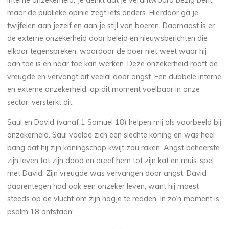
Interne onzekerheid; Je denkt dat je verantwoord bezig bent,
maar de publieke opinie zegt iets anders. Hierdoor ga je
twijfelen aan jezelf en aan je stijl van boeren. Daarnaast is er
de externe onzekerheid door beleid en nieuwsberichten die
elkaar tegenspreken, waardoor de boer niet weet waar hij
aan toe is en naar toe kan werken. Deze onzekerheid rooft de
vreugde en vervangt dit veelal door angst. Een dubbele interne
en externe onzekerheid, op dit moment voelbaar in onze
sector, versterkt dit.
Saul en David (vanaf 1 Samuel 18) helpen mij als voorbeeld bij
onzekerheid. Saul voelde zich een slechte koning en was heel
bang dat hij zijn koningschap kwijt zou raken. Angst beheerste
zijn leven tot zijn dood en dreef hem tot zijn kat en muis-spel
met David. Zijn vreugde was vervangen door angst. David
daarentegen had ook een onzeker leven, want hij moest
steeds op de vlucht om zijn hagje te redden. In zo’n moment is
psalm 18 ontstaan: