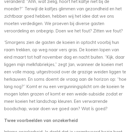
veranderd: “Ahh, wat zielig, hoort het kalfje niet bij de
moeder?” Terwijl de kalfjes glimmen van gezondheid en het
zichtbaar goed hebben, hebben wij het idee dat we ons
moeten verdedigen. We proeven bij diverse gasten
veroordeling en onbegrip. Doen we het fout? Zitten we fout?
‘Smorgens zien de gasten de koeien in optocht voorbij hun
raam trekken, op weg naar vers gras. De koeien lopen van
eind maart tot half november dag en nacht buiten. “Kijk, daar
liggen mijn melkfabriekjes,” zegt Jan, wanneer de koeien met
een volle maag, uitgestrooid over de grazige weiden liggen te
herkauwen. En soms doemt de vraag aan de horizon op: “hoe
lang nog?” Komt er nu een vergunningsplicht om de koeien te
mogen laten grazen of komt er een weide-subsidie zodat er
meer koeien het landschap kleuren. Een verwarrende
boodschap, waar doen we goed aan? Wat ís goed?
Twee voorbeelden van onzekerheid