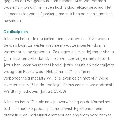
gegeven dat we geen kinderen hebben. Alles wat normaal
was en zijn plek in mijn leven had, is door elkaar geschud. Het
is opeens niet vanzelfsprekend meer. Ik ben betekenis aan het
hervinden.
De discipelen
Ik herken het bij de discipelen toen Jezus overleed. Ze waren
de weg kwijt. Ze wisten niet meer wat ze moesten doen en
waarvoor ze bezig waren. Ze gingen (uit ellende) maar vissen
(Joh. 21:3) en zelfs dat lukt niet, want ze vingen niets, totdat
Jezus hen weer perspectief bood. Jezus’ eerste en belangrijkste
vraag aan Petrus was: “Heb je mij lief?” Leef je in
verbondenheid met Mij? Wil je je leven delen met Mij? Wil je
investeren in Mij? En daarna krijgt Petrus een nieuwe opdracht:
Weidt mijn schapen (Joh. 21:15-18)
Ik herken het bij Elia die na zijn overwinning op de Karmel het
toch allemaal zo precies niet meer wist. Hij zit onder een
bremstruik en God stuurt allereerst een engel om voor hem te