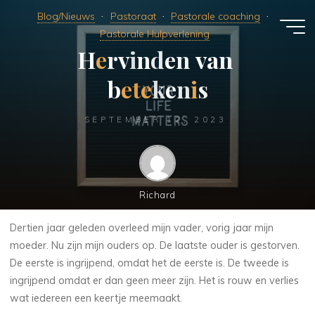
Ga
Blog/Nieuws
Pastoraat
Pastorale coaching
naar
Pastorale Hulpverlening
de
H
e
r
v
i
n
d
e
n
v
a
n
inhoud
b
e
t
e
k
e
n
i
s
SEPTEMBER 12, 2023
Richard
Dertien jaar geleden overleed mijn vader, vorig jaar mijn
moeder. Nu zijn mijn ouders op. De laatste ouder is gestorven.
De eerste is ingrijpend, omdat het de eerste is. De tweede is
ingrijpend omdat er dan geen meer zijn. Het is rouw en verlies
wat iedereen een keertje meemaakt.