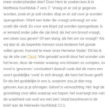
meer onderscheiden dan? Door Hem te zoeken lees ik in
Mattheüs hoofdstuk 7 vers 7: ‘Vraag en er zal je gegeven
worden, zoek en je zult vinden, klop en er zal voor je worden
opengedaan. Want een ieder die vraagt ontvangt, en wie
zoekt die vindt. En voor wie klopt zal worden opengedaan. Is
er iemand onder jullie die zijn kind, als het om brood vraagt,
een steen zou geven? Of een slang, als het om vis vraagt? ‘Als
wij dan al, als beperkte mensen onze kinderen het goede
willen geven, hoeveel te meer onze Hemelse Vader.’ Dit las ik
op de site van
Taizé
: Wie geraakt wordt door het wonder van
het leven, door de manier waarop ons lichaam zo complex, zo
mooi is ‘geweven,’ concludeert daaruit vaak dat de mens een
soort goddelijke ‘vonk’ in zich draagt, die hem het leven geeft.
En als het goddelijke in ons is, waarom zou je dan nog
geloven, kun je je afvragen. Geloof is verwachting. Het ‘legt de
grondslag voor alles waarop we hopen, het overtuigt ons van
de waarheid van wat we niet zien’ staat beschreven in de
brief aan de Hebreeën hoofdstuk 11:1.