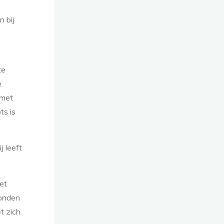
n bij
te
e
 met
ts is
j leeft
et
ronden
t zich