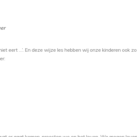
eer
niet eert …’. En deze wijze les hebben wij onze kinderen ook z
er:
wat er gaat komen, proosten we op het leven. We mogen leve