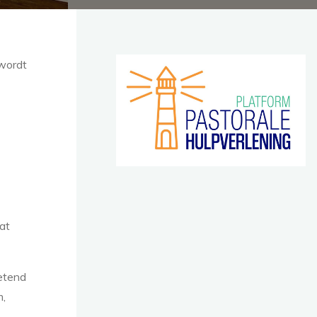
 wordt
at
ietend
m,