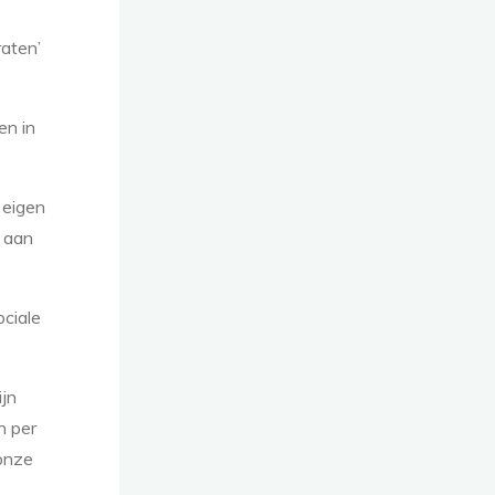
raten’
en in
 eigen
 aan
ociale
ijn
n per
 onze