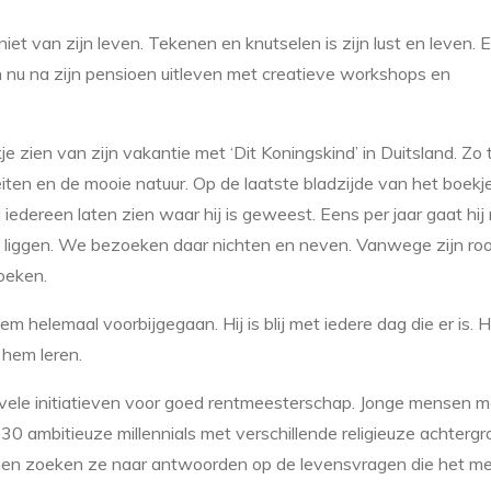
niet van zijn leven. Tekenen en knutselen is zijn lust en leven. E
h nu na zijn pensioen uitleven met creatieve workshops en
e zien van zijn vakantie met ‘Dit Koningskind’ in Duitsland. Zo 
iten en de mooie natuur. Op de laatste bladzijde van het boekj
iedereen laten zien waar hij is geweest. Eens per jaar gaat hij
ts liggen. We bezoeken daar nichten en neven. Vanwege zijn roo
oeken.
elemaal voorbijgegaan. Hij is blij met iedere dag die er is. Hi
 hem leren.
de vele initiatieven voor goed rentmeesterschap. Jonge mensen m
30 ambitieuze millennials met verschillende religieuze achterg
men zoeken ze naar antwoorden op de levensvragen die het me