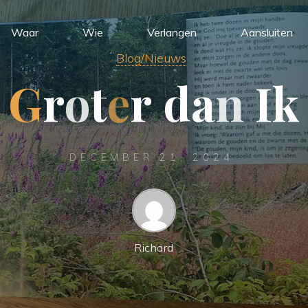
Waar
Wie
Verlangen
Aansluiten
Blog/Nieuws
G
r
o
t
e
r
d
a
n
I
k
DECEMBER 21, 2024
Richard