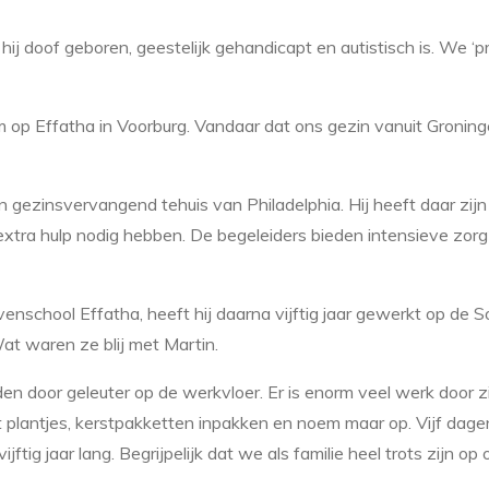
ij doof geboren, geestelijk gehandicapt en autistisch is. We ‘p
m op Effatha in Voorburg. Vandaar dat ons gezin vanuit Groning
 gezinsvervangend tehuis van Philadelphia. Hij heeft daar zijn
tra hulp nodig hebben. De begeleiders bieden intensieve zorg
venschool Effatha, heeft hij daarna vijftig jaar gewerkt op de S
Wat waren ze blij met Martin.
iden door geleuter op de werkvloer. Er is enorm veel werk door z
plantjes, kerstpakketten inpakken en noem maar op. Vijf dage
ftig jaar lang. Begrijpelijk dat we als familie heel trots zijn op